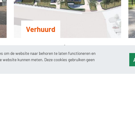
Verhuurd
Kloosterstraat 4 | Tilburg
 om de website naar behoren te laten functioneren en
2
363 m
Kantoorruimte
de website kunnen meten. Deze cookies gebruiken geen