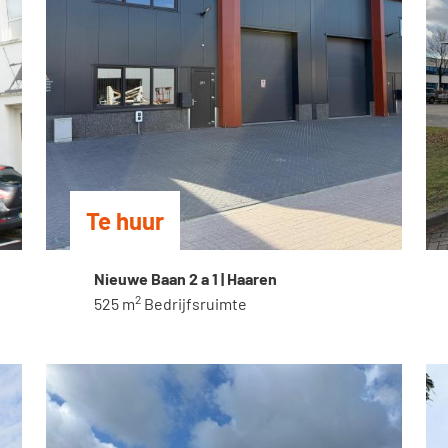
Te huur
Home
Nieuwe Baan 2 a 1 | Haaren
Aanbod
2
525 m
Bedrijfsruimte
Diensten
Over ons
Contact