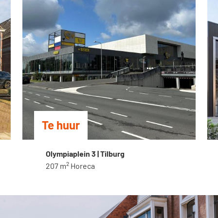
Te huur
Olympiaplein 3 | Tilburg
2
207 m
Horeca