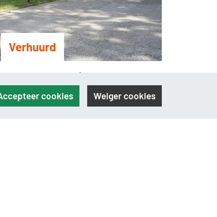
Verhuurd
Dongenseweg 63 d | Tilburg
2
5280 m
Bedrijfsruimte
Accepteer cookies
Weiger cookies