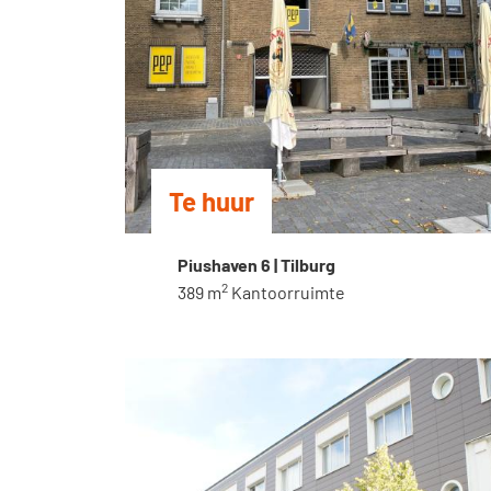
Te huur
Piushaven 6 | Tilburg
2
389 m
Kantoorruimte