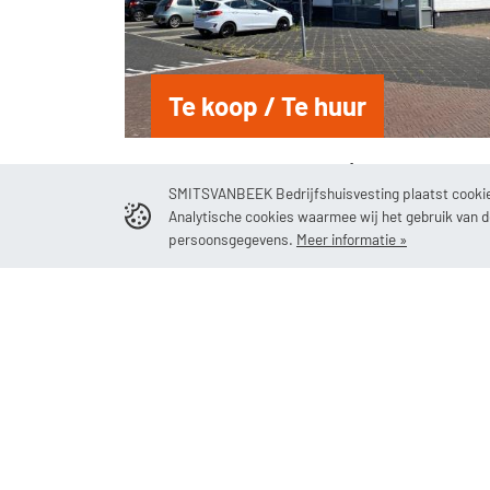
Te koop / Te huur
Vlodropstraat 10 en 12 | Tilburg
SMITSVANBEEK Bedrijfshuisvesting plaatst cookies
2
290 m
Kantoorruimte
Analytische cookies waarmee wij het gebruik van 
persoonsgegevens.
Meer informatie »