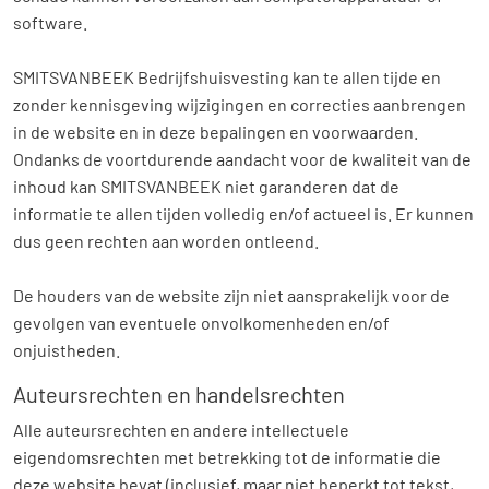
software.
SMITSVANBEEK Bedrijfshuisvesting kan te allen tijde en
zonder kennisgeving wijzigingen en correcties aanbrengen
in de website en in deze bepalingen en voorwaarden.
Ondanks de voortdurende aandacht voor de kwaliteit van de
inhoud kan SMITSVANBEEK niet garanderen dat de
informatie te allen tijden volledig en/of actueel is. Er kunnen
Home
dus geen rechten aan worden ontleend.
Aanbod
De houders van de website zijn niet aansprakelijk voor de
gevolgen van eventuele onvolkomenheden en/of
Diensten
onjuistheden.
Over ons
Auteursrechten en handelsrechten
Alle auteursrechten en andere intellectuele
Contact
eigendomsrechten met betrekking tot de informatie die
deze website bevat (inclusief, maar niet beperkt tot tekst,