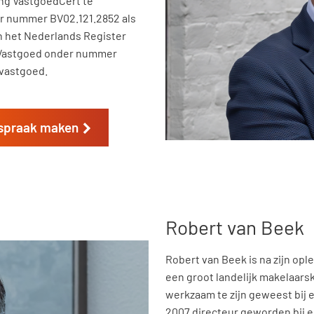
ing VastgoedCert te
r nummer BV02.121.2852 als
n het Nederlands Register
 Vastgoed onder nummer
 vastgoed.
spraak maken
Robert van Beek
Robert van Beek is na zijn oplei
een groot landelijk makelaars
werkzaam te zijn geweest bij e
2007 directeur geworden bij e