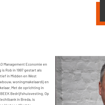
Home
HEAO Management Economie en
Aanbod
 is Rob in 1997 gestart als
tief in Midden en West
Diensten
uwbouw, woningmakelaardij en
elaar. Met de oprichting in
Over ons
ANBEEK Bedrijfshuisvesting. Op
Rechtbank in Breda, is
Contact