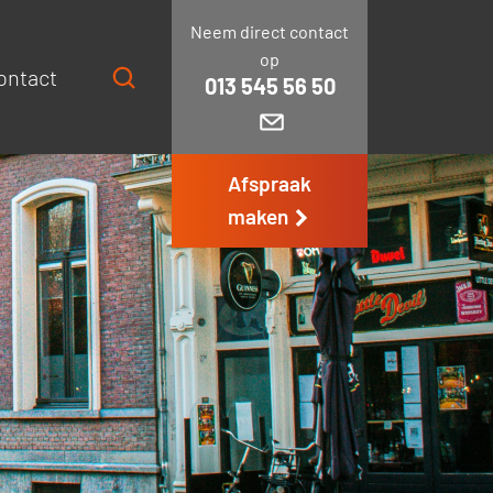
Neem direct contact
op
ontact
013 545 56 50
Afspraak
maken