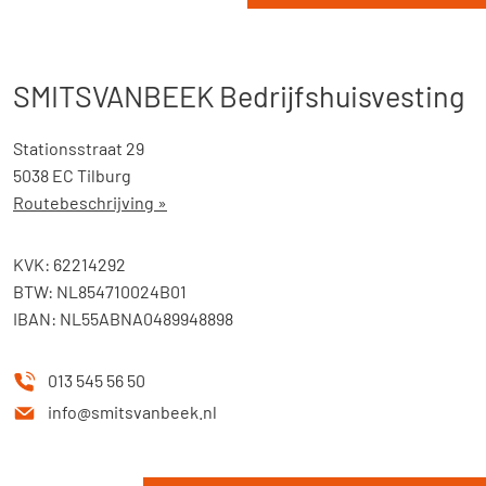
SMITSVANBEEK Bedrijfshuisvesting
Stationsstraat 29
5038 EC Tilburg
Routebeschrijving »
KVK: 62214292
BTW: NL854710024B01
IBAN: NL55ABNA0489948898
013 545 56 50
info@smitsvanbeek.nl