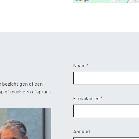
Home
Aanbod
Diensten
Over ons
Contact
Naam
e bezichtigen of een
op of maak een afspraak
E-mailadres
Aanbod