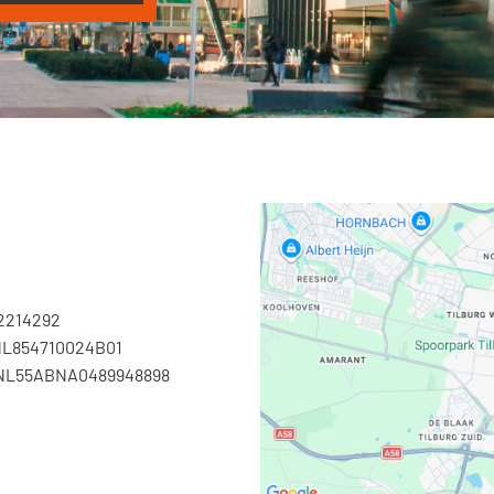
2214292
NL854710024B01
 NL55ABNA0489948898