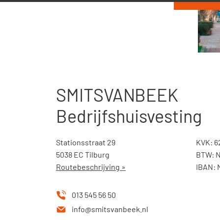
SMITSVANBEEK
Bedrijfshuisvesting
Stationsstraat 29
KVK: 6
5038 EC Tilburg
BTW: 
Routebeschrijving »
IBAN:
013 545 56 50
info@smitsvanbeek.nl