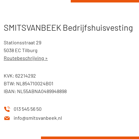
SMITSVANBEEK Bedrijfshuisvesting
Stationsstraat 29
5038 EC Tilburg
Routebeschrijving »
KVK: 62214292
BTW: NL854710024B01
IBAN: NL55ABNA0489948898
013 545 56 50
info@smitsvanbeek.nl