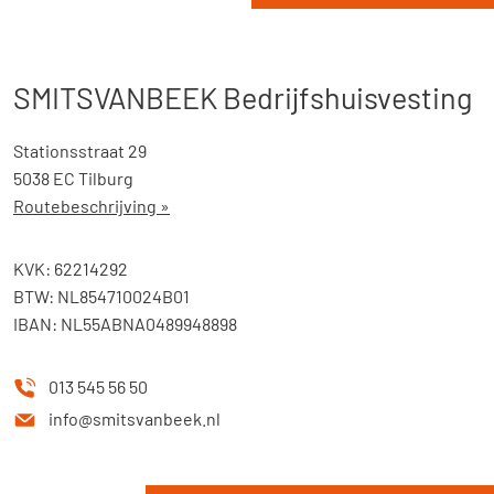
SMITSVANBEEK Bedrijfshuisvesting
Stationsstraat 29
5038 EC Tilburg
Routebeschrijving »
KVK: 62214292
BTW: NL854710024B01
IBAN: NL55ABNA0489948898
013 545 56 50
info@smitsvanbeek.nl