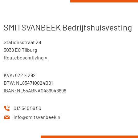
SMITSVANBEEK Bedrijfshuisvesting
Stationsstraat 29
5038 EC Tilburg
Routebeschrijving »
KVK: 62214292
BTW: NL854710024B01
IBAN: NL55ABNA0489948898
013 545 56 50
info@smitsvanbeek.nl