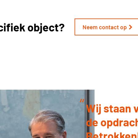
Aanbod
Diensten
ifiek object?
Neem contact op
Over ons
Contact
Wij staan 
de opdrac
Betrokken