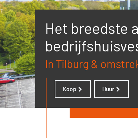
Het breedste 
bedrijfshuisve
In Tilburg & omstre
Koop
Huur