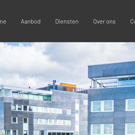
me
Aanbod
Diensten
Over ons
C