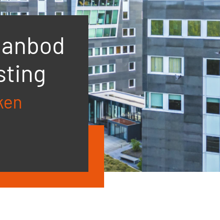
aanbod
sting
ken