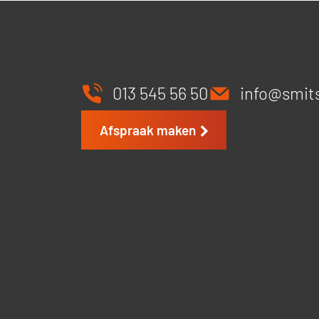
013 545 56 50
info@smit
Afspraak maken