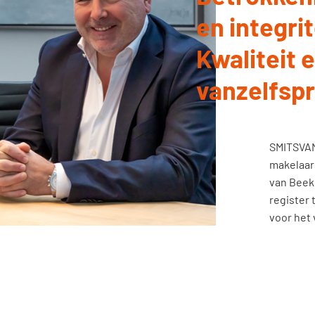
en integri
Kwaliteit e
vanzelfsp
SMITSVAN
makelaar
van Beek
register 
voor het 