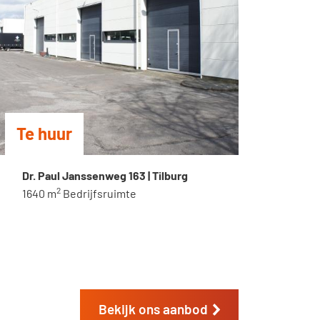
Te huur
Te 
Dr. Paul Janssenweg 163 | Tilburg
Nijv
2
1640 m
Bedrijfsruimte
1880
Bekijk ons aanbod