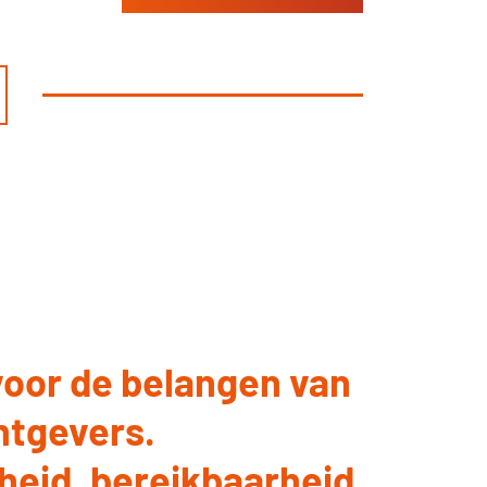
voor de belangen van
htgevers.
heid, bereikbaarheid